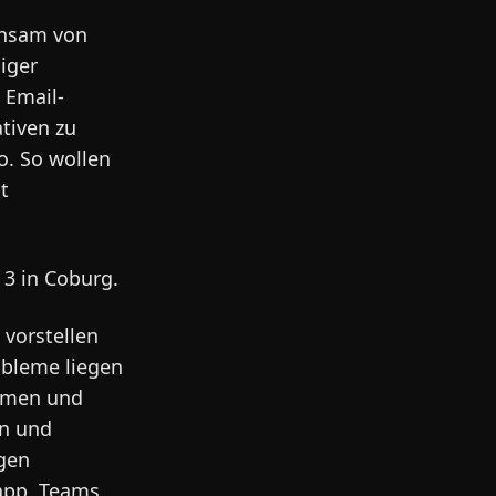
insam von
iger
 Email-
tiven zu
o. So wollen
t
 3 in Coburg.
 vorstellen
obleme liegen
hemen und
en und
gen
app, Teams,