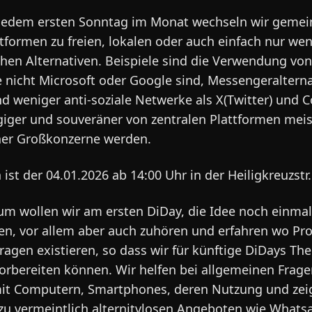
 jedem ersten Sonntag im Monat wechseln wir geme
tformen zu freien, lokalen oder auch einfach nur wen
hen Alternativen. Beispiele sind die Verwendung von
e nicht Microsoft oder Google sind, Messengeralterna
 weniger anti-soziale Netwerke als X(Twitter) und C
iger und souveräner von zentralen Plattformen meis
her Großkonzerne werden.
 ist der 04.01.2026 ab 14:00 Uhr in der Heiligkreuzstr.
m wollen wir am ersten DiDay, die Idee noch einmal
en, vor allem aber auch zuhören und erfahren wo Pr
ragen existieren, so dass wir für künftige DiDays T
rbereiten können. Wir helfen bei allgemeinen Frag
it Computern, Smartphones, deren Nutzung und zei
 zu vermeintlich alternitvlosen Angeboten wie Whats