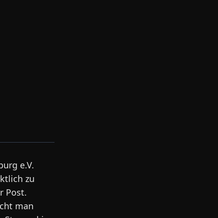
urg e.V.
tlich zu
r Post.
ucht man