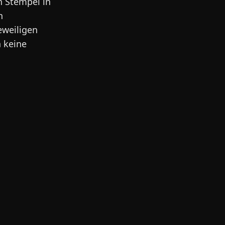
n Stempel in
h
eweiligen
h keine