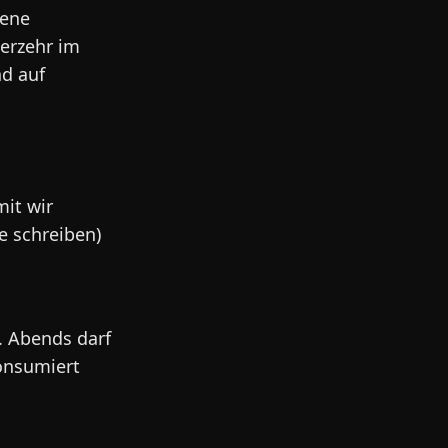
gene
erzehr im
nd auf
mit wir
e schreiben)
. Abends darf
onsumiert